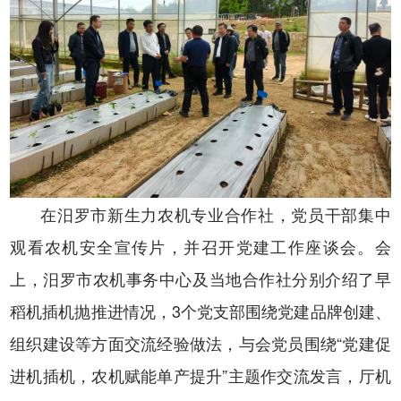
在
汨罗市新生力农机专业合作社，
党员干部
集中
观看农机安全宣传片，
并召开
党建工作
座谈会。会
上，
汨罗市
农机事务
中心
及当地
合作社分别介绍了早
稻机插机抛
推进
情况
，
3
个
党支部
围绕党建品牌创建、
组织建设等
方面
交流经验
做法
，与会党员围绕
“
党建促
进机插机，农机赋能单产提升
”主题作交流发言，
厅机