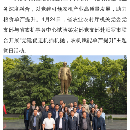
务深度融合，以党建引领
农机产业
高质量发展，助力
粮食单产提升
。
4
月
24
日，省农业农村厅机关党委党
支部与省农机事务中心试验鉴定部党支部赴汨罗市联
合开展
“
党建促进机插机抛，农机赋能单产提升
”
主题
党日活动。